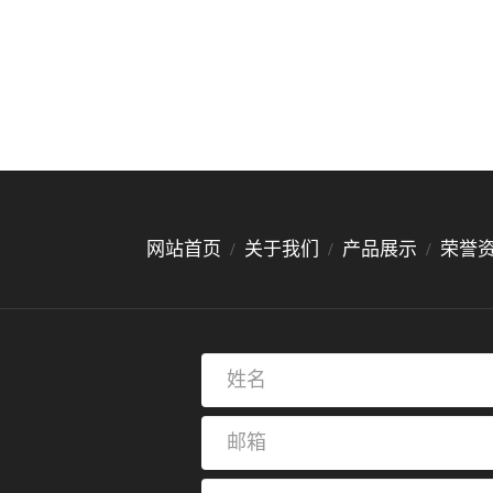
网站首页
/
关于我们
/
产品展示
/
荣誉