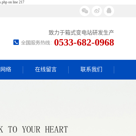
s.php on line 217
致力于箱式变电站研发生产
0533-682-0968
售网络
在线留言
联系我们