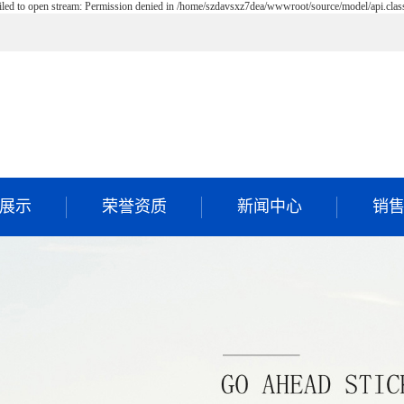
iled to open stream: Permission denied in /home/szdavsxz7dea/wwwroot/source/model/api.clas
展示
荣誉资质
新闻中心
销