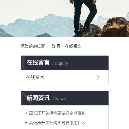
您当前的位置 ：
首 页
> 在线留言
I
在线留言
Inquiry
在线留言
N
新闻资讯
News
高低压开关柜需要做好定期维护
高低压开关柜购买时要考虑什么