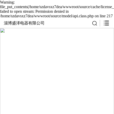
Warning:
file_put_contents(/home/szdavsxz7dea/wwwroot/source/cache/license_
failed to open stream: Permission denied in
/home/szdavsxz7dea/wwwroot/source/model/api.class.php on line 217
淄博盛泽电器有限公司