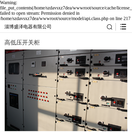
Warning:
file_put_contents(/home/szdavsxz7dea/wwwroot/source/cache/license_
failed to open stream: Permission denied in
/home/szdavsxz7dea/wwwroot/source/model/api.class.php on line 217
淄博盛泽电器有限公司
高低压开关柜