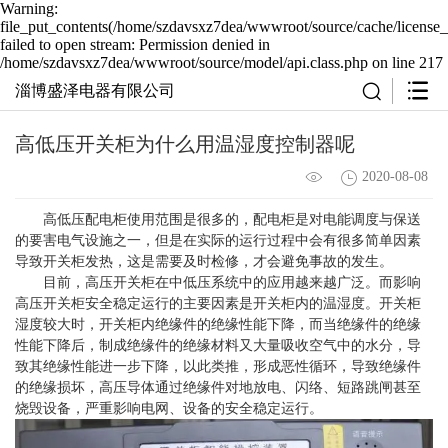
Warning:
file_put_contents(/home/szdavsxz7dea/wwwroot/source/cache/license_
failed to open stream: Permission denied in
/home/szdavsxz7dea/wwwroot/source/model/api.class.php on line 217
淄博盛泽电器有限公司
高低压开关柜为什么用温湿度控制器呢
2020-08-08
高低压配电柜使用范围是很多的，配电柜是对电能调度与保送
的要害电气设施之一，但是在实际的运行过程中会有很多简单因素
导致开关柜发热，这是需要及时检修，才会避免事故的发生。
目前，高压开关柜在中低压系统中的应用越来越广泛。而影响
高压开关柜安全稳定运行的主要因素是开关柜内的温湿度。开关柜
湿度较大时，开关柜内绝缘件的绝缘性能下降，而当绝缘件的绝缘
性能下降后，制成绝缘件的绝缘材料又大量吸收空气中的水分，导
致其绝缘性能进一步下降，以此类推，形成恶性循环，导致绝缘件
的绝缘损坏，高压导体通过绝缘件对地放电、闪络、短路跳闸甚至
烧毁设备，严重影响电网、设备的安全稳定运行。