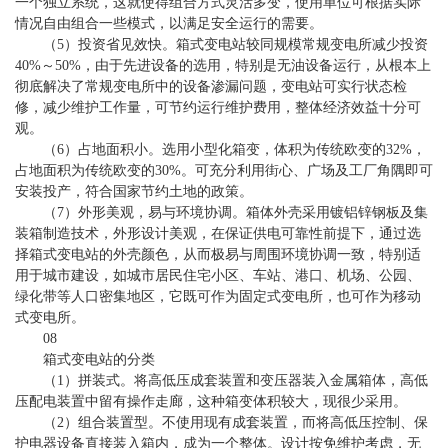
一个独立系统，这就使得组合方式灵活多变，使用单位可根据实际
情况自由组合一些模式，以满足安全运行的需要。
（5）投资省见效快。箱式变电站较同规模常规变电所减少投资
40%～50%，由于先进设备的选用，特别是无油设备运行，从根本上
彻底解决了常规变电所中的设备渗漏问题，变电站可实行状态检
修，减少维护工作量，可节约运行维护费用，整体经济效益十分可
观。
（6）占地面积小。选用小型化箱变，体积为传统欧变的32%，
占地面积为传统欧变的30%。可充分利用街心、广场及工厂角隅即可
安装投产，符合国家节约土地的政策。
（7）外形美观，易与环境协调。箱体外壳采用镀铝锌钢板及集
装箱制造技术，外形设计美观，在保证供电可靠性前提下，通过选
择箱式变电站的外壳颜色，从而极易与周围环境协调一致，特别适
用于城市建设，如城市居民住宅小区、车站、港口、机场、公园、
绿化带等人口密集地区，它既可作为固定式变电所，也可作为移动
式变电所。
08
箱式变电站的分类
（1）拼装式。将高低压成套装置和变压器装入金属箱体，高低
压配电装置中留有操作走廊，这种箱变体积较大，现很少采用。
（2）组合装置型。不使用现有成套装置，而将高低压控制、保
护电器设备直接装入箱内，成为一个整体。设计按免维护考虑，无