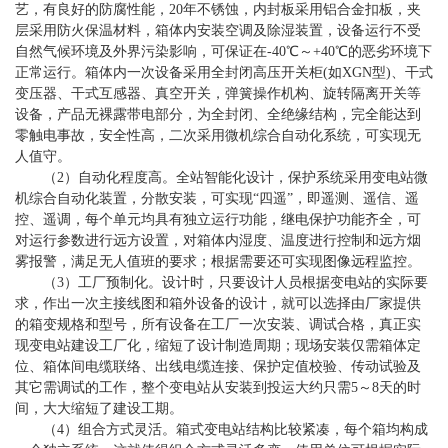
艺，有良好的防腐性能，20年不锈蚀，内封板采用铝合金扣板，夹
层采用防火保温材料，箱体内安装空调及除湿装置，设备运行不受
自然气候环境及外界污染影响，可保证在-40℃～+40℃的恶劣环境下
正常运行。箱体内一次设备采用全封闭高压开关柜(如XGN型)、干式
变压器、干式互感器、真空开关，弹簧操作机构、旋转隔离开关等
设备，产品无裸露带电部分，为全封闭、全绝缘结构，完全能达到
零触电事故，安全性高，二次采用微机综合自动化系统，可实现无
人值守。
（2）自动化程度高。全站智能化设计，保护系统采用变电站微
机综合自动化装置，分散安装，可实现“四遥”，即遥测、遥信、遥
控、遥调，每个单元均具有独立运行功能，继电保护功能齐全，可
对运行参数进行远方设置，对箱体内湿度、温度进行控制和远方烟
雾报警，满足无人值班的要求；根据需要还可实现图像远程监控。
（3）工厂预制化。设计时，只要设计人员根据变电站的实际要
求，作出一次主接线图和箱外设备的设计，就可以选择由厂家提供
的箱变规格和型号，所有设备在工厂一次安装、调试合格，真正实
现变电站建设工厂化，缩短了设计制造周期；现场安装仅需箱体定
位、箱体间电缆联络、出线电缆连接、保护定值校验、传动试验及
其它需调试的工作，整个变电站从安装到投运大约只需5～8天的时
间，大大缩短了建设工期。
（4）组合方式灵活。箱式变电站结构比较紧凑，每个箱均构成