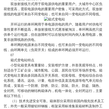
双放射接线方式用于双电源供电的重要用户。大城市中心区负
荷密度高，需双电源供电的重要用户密集，可采用此方式。双放射
接线的电源可来自不同变电站，也可来自同一变电站的不同母线。
开环运行的单环网用于单电源供电的用户。随着用户对供电可
靠性要求不断提高，单放射接线方式逐渐被淘汰，单环网虽然只提
供单个运行电源，但在故障时可以在较短时间内倒入备用电源，恢
复非故障线路的供电。
单环网的电源来自不同变电站，也可来自同一变电站的不同母
线，由环网单元（负荷开关）组成的单环网必须开环运行。
07
箱式变电站特点
小型化箱变具有重量轻，安装维护方便，外形美观等特点，特
别适合于工矿企业，城市配电、公园、居民住宅区等场所变电。箱
式变电站主要由多回路高压开关系统、铠装母线、变电站综合自动
化系统、通讯、远动、计量、电容补偿及直流电源等电气单元组合
而成，安装在一个防潮、防锈、防尘、防鼠、防火、防盗、隔热、
全封闭、可移动的钢结构箱体内，机电一体化，全封闭运行，主要
有以下特点：
（1）技术先进安全可靠。箱体部分采用目前国内领先技术及工
艺，外壳一般采用镀铝锌钢板，框架采用标准集装箱材料及制作工