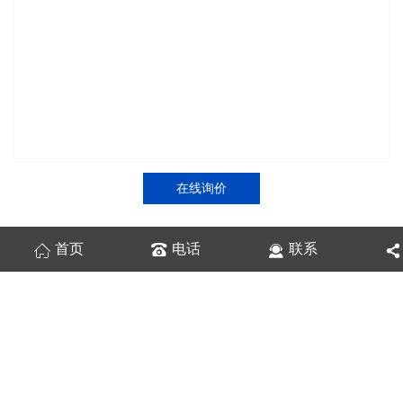
在线询价
首页
电话
联系
商品详情
性能特点
技术参数
箱式变电站分箱结构特点：
◆箱变采用分箱结构：
压器器身变与高压负荷开关、插入式熔断器和后备限流熔断器
等高压组件分别置于密封油箱中，两箱左右水平布置，用隔板完全
隔开，隔板上有绝缘穿墙套管用于变压器与负荷开关的接线，可方