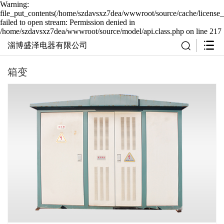
Warning:
file_put_contents(/home/szdavsxz7dea/wwwroot/source/cache/license_
failed to open stream: Permission denied in
/home/szdavsxz7dea/wwwroot/source/model/api.class.php on line 217
淄博盛泽电器有限公司
箱变