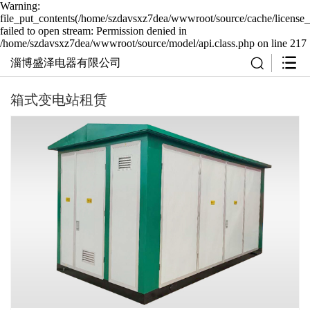
Warning:
file_put_contents(/home/szdavsxz7dea/wwwroot/source/cache/license_
failed to open stream: Permission denied in
/home/szdavsxz7dea/wwwroot/source/model/api.class.php on line 217
淄博盛泽电器有限公司
箱式变电站租赁