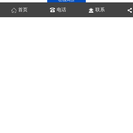
首页
电话
联系
商品详情
性能特点
技术参数
箱式变压站，又叫预装式变电所或预装式变电站。是一种高压
开关设备、配电变压器和低压配电装置，按一定接线方案排成一体
的工厂预制户内、户外紧凑式配电设备，即将变压器降压、低压配
电等功能有机地组合在一起，安装在一个防潮、防锈、防尘、防
鼠、防火、防盗、隔热、全封闭、可移动的钢结构箱，特别适用于
城网建设与改造，是继土建变电站之后崛起的一种崭新的变电站。
箱式变电站适用于矿山、工厂企业、油气田和风力发电站，它替代
了原有的土建配电房，配电站，成为新型的成套变配电装置。
上一篇：
没有了
下一篇：
山东箱式变电站