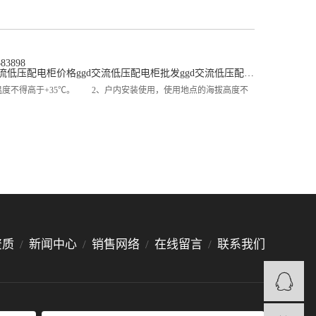
3898
交流低压配电柜价格
ggd交流低压配电柜批发
ggd交流低压配电柜公司
温度不得高于+35℃。 2、户内安装使用，使用地点的海拔高度不
资质
/
新闻中心
/
销售网络
/
在线留言
/
联系我们