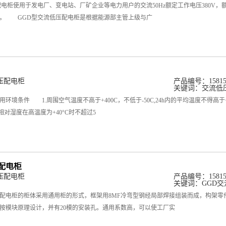
柜使用于发电厂、变电站、厂矿企业等电力用户的交流50Hz额定工作电压380V，额
。 GGD型交流低压配电柜是根据能源部主管上级与广
压配电柜
产品编号：158158
关键词：
交流低
条件 1.周围空气温度不高于+400C，不低于-50C,24h内的平均温度不得高于
气相对湿度在高温度为+40°C时不超过5
配电柜
压配电柜
产品编号：158158
关键词：
GGD
配电柜的柜体采用通用柜的形式，框架用8MF冷弯型钢经局部焊接组装而成，构架零
按模块原理设计，并有20模的安装孔。通用系数高，可以使工厂实