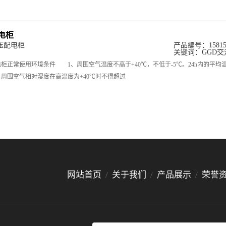
电柜
压配电柜
产品编号：158158
关键词：
GGD
正常使用环境条件 1、周围空气温度不高于+40℃，不低于-5℃。24h内的平均
3、周围空气相对湿度在高温度为+40℃时不得超过
网站首页
/
关于我们
/
产品展示
/
荣誉