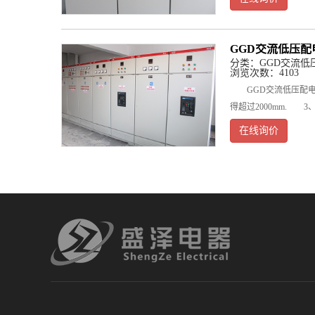
GGD交流低压配
分类：
GGD交流低
浏览次数：4103
GGD交流低压配电柜
得超过2000mm. 
在线询价