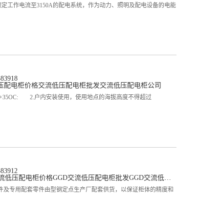
定工作电流至3150A的配电系统，作为动力、照明及配电设备的电能
3918
压配电柜价格
交流低压配电柜批发
交流低压配电柜公司
+35OC: 2.户内安装使用，使用地点的海拔高度不得超过
3912
交流低压配电柜价格
GGD交流低压配电柜批发
GGD交流低压配电柜公司
件及专用配套零件由型钢定点生产厂配套供货，以保证柜体的精度和