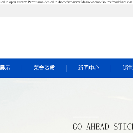
iled to open stream: Permission denied in /home/szdavsxz7dea/wwwroot/source/model/api.clas
展示
荣誉资质
新闻中心
销